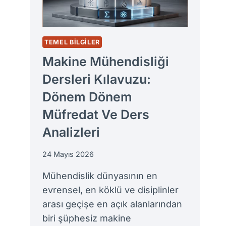
VE
YURTDIŞI
KATSAYILARI
TEMEL BILGILER
Makine Mühendisliği
Dersleri Kılavuzu:
Dönem Dönem
Müfredat Ve Ders
Analizleri
24 Mayıs 2026
Mühendislik dünyasının en
evrensel, en köklü ve disiplinler
arası geçişe en açık alanlarından
biri şüphesiz makine