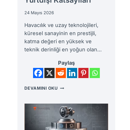
24 Mayıs 2026
Havacılık ve uzay teknolojileri,
küresel sanayinin en prestijli,
katma değeri en yüksek ve
teknik derinliği en yoğun olan…
Paylaş
UÇAK
DEVAMINI OKU
MÜHENDISI
MAAŞLARI
REHBERI:
THY,
SAVUNMA
SANAYII