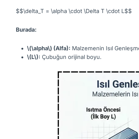
$$\delta_T = \alpha \cdot \Delta T \cdot L$$
Burada:
\(\alpha\) (Alfa):
Malzemenin Isıl Genleşme
\(L\):
Çubuğun orijinal boyu.