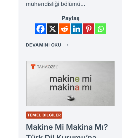
mühendisliği bölümü…
Paylaş
MAKINE
DEVAMINI OKU
MÜHENDISLIĞI
DERSLERI
KILAVUZU:
DÖNEM
DÖNEM
MÜFREDAT
VE
DERS
ANALIZLERI
TEMEL BILGILER
Makine Mi Makina Mı?
Türk Dil Kurumu’na