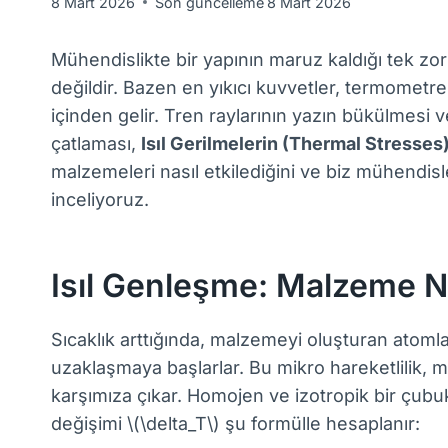
8 Mart 2026
Son güncelleme
8 Mart 2026
Mühendislikte bir yapının maruz kaldığı tek zor
değildir. Bazen en yıkıcı kuvvetler, termome
içinden gelir. Tren raylarının yazın bükülmesi
çatlaması,
Isıl Gerilmelerin (Thermal Stresses
malzemeleri nasıl etkilediğini ve biz mühendisl
inceliyoruz.
Isıl Genleşme: Malzeme Ne
Sıcaklık arttığında, malzemeyi oluşturan atomlar
uzaklaşmaya başlarlar. Bu mikro hareketlilik
karşımıza çıkar. Homojen ve izotropik bir çubuk
değişimi \(\delta_T\) şu formülle hesaplanır: