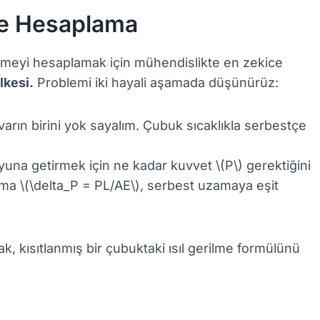
le Hesaplama
erilmeyi hesaplamak için mühendislikte en zekice
lkesi.
Problemi iki hayali aşamada düşünürüz:
varın birini yok sayalım. Çubuk sıcaklıkla serbestçe
una getirmek için ne kadar kuvvet \(P\) gerektiğini
lma \(\delta_P = PL/AE\), serbest uzamaya eşit
rak, kısıtlanmış bir çubuktaki ısıl gerilme formülünü