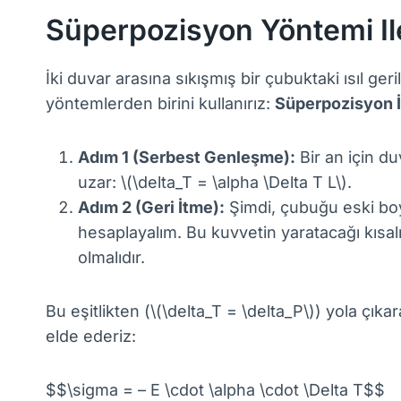
Süperpozisyon Yöntemi I
İki duvar arasına sıkışmış bir çubuktaki ısıl g
yöntemlerden birini kullanırız:
Süperpozisyon İ
Adım 1 (Serbest Genleşme):
Bir an için du
uzar: \(\delta_T = \alpha \Delta T L\).
Adım 2 (Geri İtme):
Şimdi, çubuğu eski boy
hesaplayalım. Bu kuvvetin yaratacağı kısa
olmalıdır.
Bu eşitlikten (\(\delta_T = \delta_P\)) yola çıka
elde ederiz:
$$\sigma = – E \cdot \alpha \cdot \Delta T$$