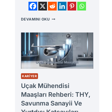
ATALET
DEVAMINI OKU
MOMENTI
KILAVUZU:
NEDIR,
FORMÜLLERI
VE
KESIT
HESAPLAMA
YÖNTEMLERI
KARIYER
Uçak Mühendisi
Maaşları Rehberi: THY,
Savunma Sanayii Ve
Yurtdışı Katsayıları