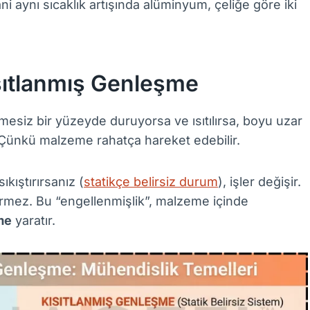
ni aynı sıcaklık artışında alüminyum, çeliğe göre iki
sıtlanmış Genleşme
nmesiz bir yüzeyde duruyorsa ve ısıtılırsa, boyu uzar
Çünkü malzeme rahatça hareket edebilir.
kıştırırsanız (
statikçe belirsiz durum
), işler değişir.
rmez. Bu “engellenmişlik”, malzeme içinde
lme
yaratır.