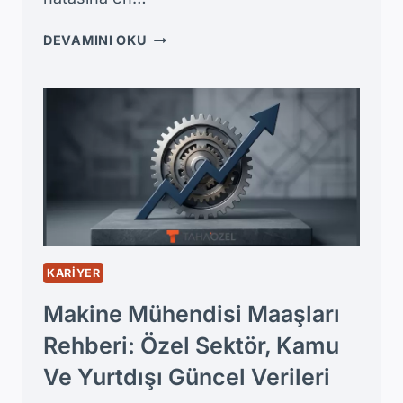
MAKINE
DEVAMINI OKU
MI
MAKINA
MI?
TÜRK
DIL
KURUMU’NA
GÖRE
KELIMENIN
DOĞRU
YAZIMI
KARIYER
Makine Mühendisi Maaşları
Rehberi: Özel Sektör, Kamu
Ve Yurtdışı Güncel Verileri