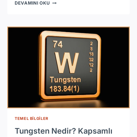
KEVLAR
DEVAMINI OKU
NEDIR?
KAPSAMLI
KILAVUZ
VE
UYGULAMALAR
TEMEL BILGILER
Tungsten Nedir? Kapsamlı