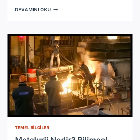
MAKINE
DEVAMINI OKU
MI
MAKINA
MI?
TÜRK
DIL
KURUMU’NA
GÖRE
KELIMENIN
DOĞRU
YAZIMI
TEMEL BILGILER