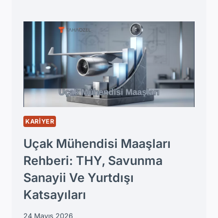
MOMENTI
KILAVUZU:
NEDIR,
FORMÜLLERI
VE
KESIT
HESAPLAMA
YÖNTEMLERI
KARIYER
Uçak Mühendisi Maaşları
Rehberi: THY, Savunma
Sanayii Ve Yurtdışı
Katsayıları
24 Mayıs 2026