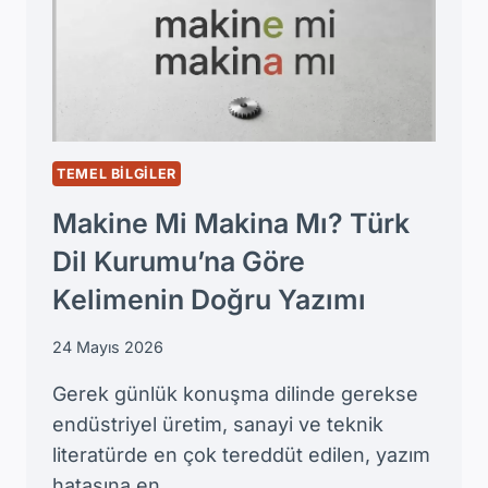
DÖNEM
MÜFREDAT
VE
DERS
ANALIZLERI
TEMEL BILGILER
Makine Mi Makina Mı? Türk
Dil Kurumu’na Göre
Kelimenin Doğru Yazımı
24 Mayıs 2026
Gerek günlük konuşma dilinde gerekse
endüstriyel üretim, sanayi ve teknik
literatürde en çok tereddüt edilen, yazım
hatasına en…