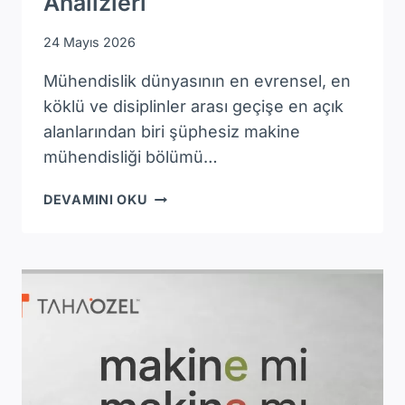
Analizleri
24 Mayıs 2026
Mühendislik dünyasının en evrensel, en
köklü ve disiplinler arası geçişe en açık
alanlarından biri şüphesiz makine
mühendisliği bölümü…
MAKINE
DEVAMINI OKU
MÜHENDISLIĞI
DERSLERI
KILAVUZU:
DÖNEM
DÖNEM
MÜFREDAT
VE
DERS
ANALIZLERI