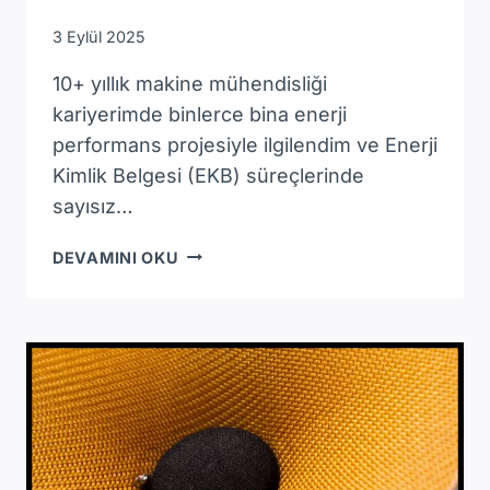
3 Eylül 2025
10+ yıllık makine mühendisliği
kariyerimde binlerce bina enerji
performans projesiyle ilgilendim ve Enerji
Kimlik Belgesi (EKB) süreçlerinde
sayısız…
ENERJI
DEVAMINI OKU
KIMLIK
BELGESI
NEDIR
VE
NASIL
ALINIR:
KAPSAMLI
KILAVUZ