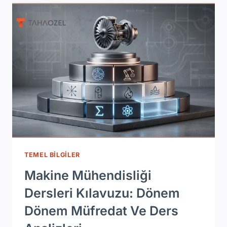
FORMÜLLERI
VE
KESIT
HESAPLAMA
YÖNTEMLERI
TEMEL BILGILER
Makine Mühendisliği
Dersleri Kılavuzu: Dönem
Dönem Müfredat Ve Ders