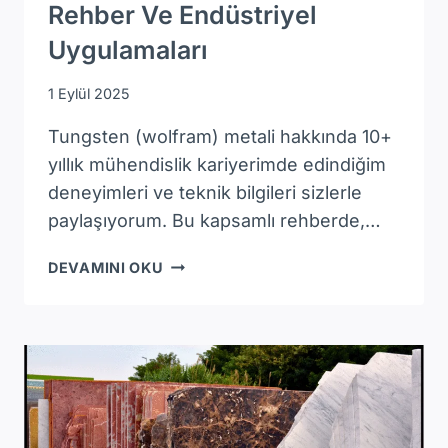
Rehber Ve Endüstriyel
Uygulamaları
1 Eylül 2025
Tungsten (wolfram) metali hakkında 10+
yıllık mühendislik kariyerimde edindiğim
deneyimleri ve teknik bilgileri sizlerle
paylaşıyorum. Bu kapsamlı rehberde,…
TUNGSTEN
DEVAMINI OKU
NEDIR?
KAPSAMLI
REHBER
VE
ENDÜSTRIYEL
UYGULAMALARI