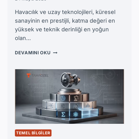
Havacılık ve uzay teknolojileri, küresel
sanayinin en prestijli, katma değeri en
yüksek ve teknik derinliği en yoğun
olan…
UÇAK
DEVAMINI OKU
MÜHENDISI
MAAŞLARI
REHBERI:
THY,
SAVUNMA
SANAYII
VE
YURTDIŞI
KATSAYILARI
TEMEL BILGILER