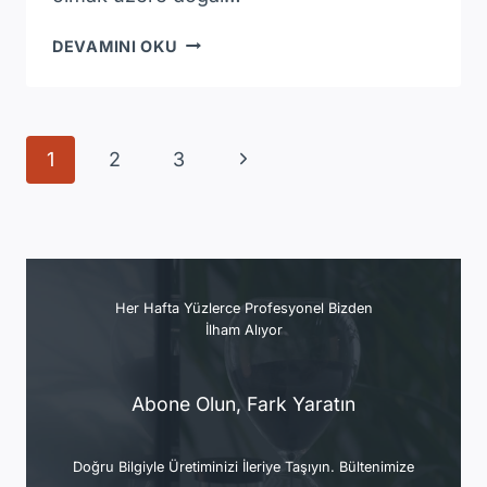
MERMER
DEVAMINI OKU
NEDIR?
KAPSAMLI
REHBER
VE
Page
Next
1
2
3
PRATIK
Navigation
BILGILER
Page
Her Hafta Yüzlerce Profesyonel Bizden
İlham Alıyor
Abone Olun, Fark Yaratın
Doğru Bilgiyle Üretiminizi İleriye Taşıyın. Bültenimize