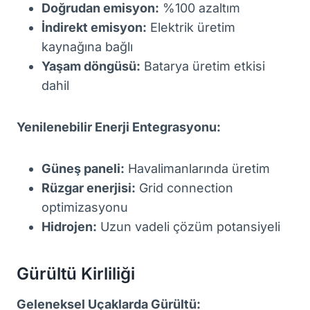
Doğrudan emisyon:
%100 azaltım
İndirekt emisyon:
Elektrik üretim
kaynağına bağlı
Yaşam döngüsü:
Batarya üretim etkisi
dahil
Yenilenebilir Enerji Entegrasyonu:
Güneş paneli:
Havalimanlarında üretim
Rüzgar enerjisi:
Grid connection
optimizasyonu
Hidrojen:
Uzun vadeli çözüm potansiyeli
Gürültü Kirliliği
Geleneksel Uçaklarda Gürültü: