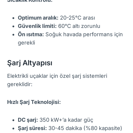
Optimum aralık:
20-25°C arası
Güvenlik limiti:
60°C altı zorunlu
Ön ısıtma:
Soğuk havada performans için
gerekli
Şarj Altyapısı
Elektrikli uçaklar için özel şarj sistemleri
gereklidir:
Hızlı Şarj Teknolojisi:
DC şarj:
350 kW+’a kadar güç
Şarj süresi:
30-45 dakika (%80 kapasite)