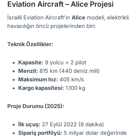
Eviation Aircraft – Alice Projesi
İsrailli Eviation Aircraft’ın
Alice
modeli, elektrikli
havacılığın öncü projelerinden biri:
Teknik Özellikler:
Kapasite:
9 yolcu + 2 pilot
Menzil:
815 km (440 deniz mili)
Maksimum hız:
405 km/s
Kargo kapasitesi:
1.100 kg
Proje Durumu (2025):
İlk uçuş:
27 Eylül 2022 (8 dakika)
Sipariş portföyü:
5 milyar dolar değerinde