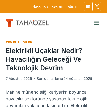
Skip
Hakkımda
Reklam
İletişim
to
content
TEMEL BILGILER
Elektrikli Uçaklar Nedir?
Havacılığın Geleceği Ve
Teknolojik Devrim
7 Ağustos 2025
Son güncelleme
24 Ağustos 2025
Makine mühendisliği kariyerim boyunca
havacılık sektöründe yaşanan teknolojik
devrimleri yakından takip ettim.
Elektrikli