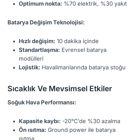
Optimum nokta:
%70 elektrik, %30 yakıt
Batarya Değişim Teknolojisi:
Hızlı değişim:
10 dakika içinde
Standartlaşma:
Evrensel batarya
modülleri
Lojistik:
Havalimanlarında batarya stoğu
Sıcaklık Ve Mevsimsel Etkiler
Soğuk Hava Performansı:
Kapasite kaybı:
-20°C’de %30 azalma
Ön ısıtma:
Ground power ile batarya
ısıtma