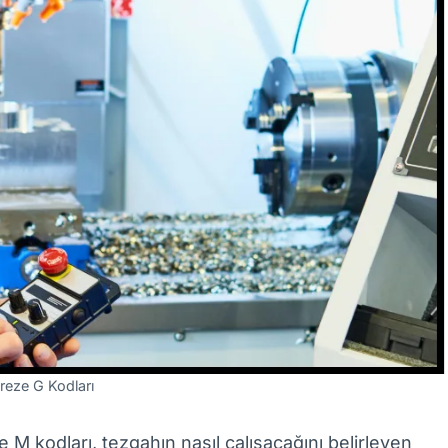
eze G Kodları
 kodları, tezgahın nasıl çalışacağını belirleyen