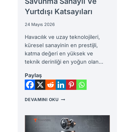
Savunma Sanayii Ve
Yurtdışı Katsayıları
24 Mayıs 2026
Havacılık ve uzay teknolojileri,
küresel sanayinin en prestijli,
katma değeri en yüksek ve
teknik derinliği en yoğun olan…
Paylaş
UÇAK
DEVAMINI OKU
MÜHENDISI
MAAŞLARI
REHBERI:
THY,