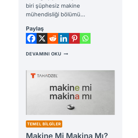
biri şüphesiz makine
mühendisliği bölümü…
Paylaş
MAKINE
DEVAMINI OKU
MÜHENDISLIĞI
DERSLERI
KILAVUZU:
DÖNEM
DÖNEM
MÜFREDAT
VE
DERS
ANALIZLERI
TEMEL BILGILER
Makine Mi Makina Mı?