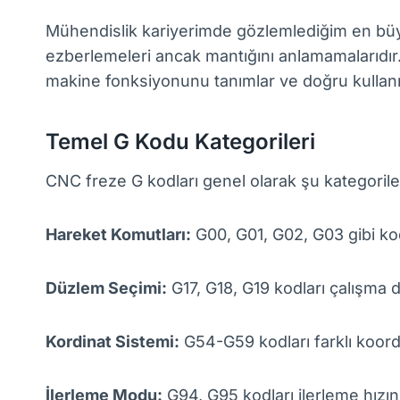
Mühendislik kariyerimde gözlemlediğim en büy
ezberlemeleri ancak mantığını anlamamalarıdır.
makine fonksiyonunu tanımlar ve doğru kullanım
Temel G Kodu Kategorileri
CNC freze G kodları genel olarak şu kategorilere
Hareket Komutları:
G00, G01, G02, G03 gibi kod
Düzlem Seçimi:
G17, G18, G19 kodları çalışma d
Kordinat Sistemi:
G54-G59 kodları farklı koordi
İlerleme Modu:
G94, G95 kodları ilerleme hızını