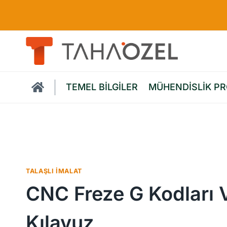
Skip
to
content
TEMEL BİLGİLER
MÜHENDİSLİK P
BU KATEGORIYE Ö
TALAŞLI İMALAT
CNC Freze G Kodları 
Kılavuz