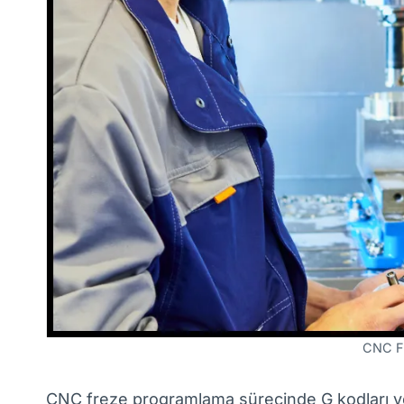
CNC Fr
CNC freze programlama sürecinde G kodları ve M