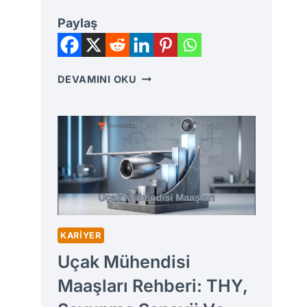
Paylaş
ATALET
DEVAMINI OKU
MOMENTI
KILAVUZU:
NEDIR,
FORMÜLLERI
VE
KESIT
HESAPLAMA
YÖNTEMLERI
KARIYER
Uçak Mühendisi
Maaşları Rehberi: THY,