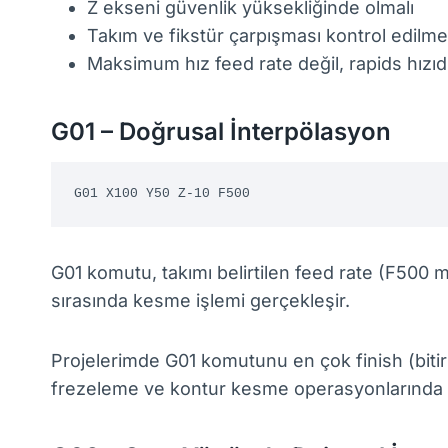
Z ekseni güvenlik yüksekliğinde olmalı
Takım ve fikstür çarpışması kontrol edilmel
Maksimum hız feed rate değil, rapids hızıd
G01 – Doğrusal İnterpölasyon
G01 X100 Y50 Z-10 F500
G01 komutu, takımı belirtilen feed rate (F500 m
sırasında kesme işlemi gerçekleşir.
Projelerimde G01 komutunu en çok finish (biti
frezeleme ve kontur kesme operasyonlarında k