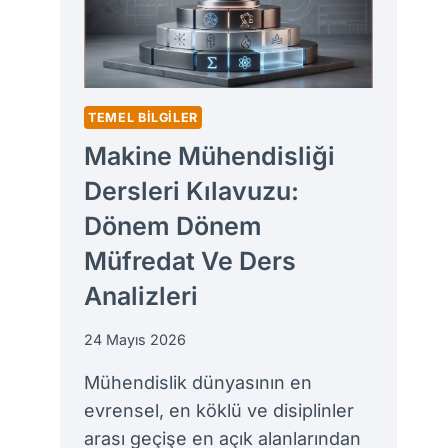
SAVUNMA
SANAYII
VE
YURTDIŞI
KATSAYILARI
TEMEL BILGILER
Makine Mühendisliği
Dersleri Kılavuzu:
Dönem Dönem
Müfredat Ve Ders
Analizleri
24 Mayıs 2026
Mühendislik dünyasının en
evrensel, en köklü ve disiplinler
arası geçişe en açık alanlarından