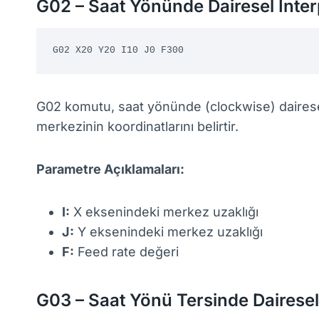
G02 – Saat Yönünde Dairesel İnte
G02 X20 Y20 I10 J0 F300
G02 komutu, saat yönünde (clockwise) dairesel
merkezinin koordinatlarını belirtir.
Parametre Açıklamaları:
I:
X eksenindeki merkez uzaklığı
J:
Y eksenindeki merkez uzaklığı
F:
Feed rate değeri
G03 – Saat Yönü Tersinde Dairesel